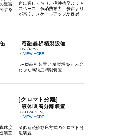
造に適しており、攪拌槽型より省
の豊富
スペース、低消費動力、歩留まり
関する
が高く、スケールアップが容易
缶
溶融晶析精製設備
（4Cプロセス）
VIEW MORE
DP型晶析装置と精製塔を組み合
わせた高純度精製装置
[クロマト分離]
液体吸着分離装置
（ISEP®/CSEP®）
VIEW MORE
真球度
擬似連続移動床方式のクロマト分
造装置
離装置