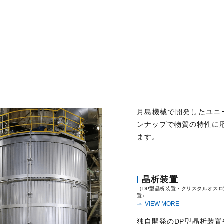
月島機械で開発したユニ
ンナップで物質の特性に
ます。
晶析装置
（DP型晶析装置・クリスタルオス
置）
VIEW MORE
独自開発のDP型晶析装置