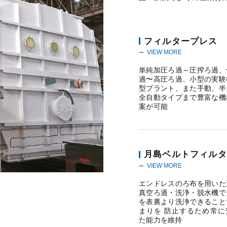
フィルタープレス
VIEW MORE
単純加圧ろ過～圧搾ろ過、
過〜高圧ろ過、小型の実験
型プラント、また手動、半
全自動タイプまで豊富な機
案が可能
月島ベルトフィルタ
VIEW MORE
エンドレスのろ布を用いた
真空ろ過・洗浄・脱水機で
を表裏より洗浄できること
まりを 防止するため常に
た能力を維持