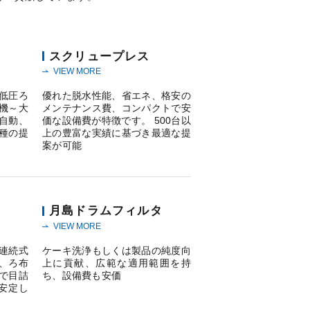
スクリュープレス
VIEW MORE
低圧ろ
優れた脱水性能、省エネ、格安の
機～大
メンテナンス費、コンパクトで安
自動、
価な設備費が特徴です。 500台以
種の提
上の豊富な実績に基づき最適な提
案が可能
月島ドラムフィルタ
VIEW MORE
連続式
ケーキ洗浄もしくは製品の純度向
、ろ布
上に貢献、広範な適用範囲を持
で目詰
ち、設備費も安価
安定し