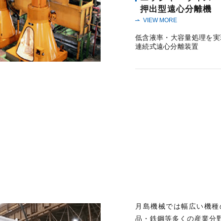
押出型遠心分離機
VIEW MORE
低含液率・大容量処理を実
連続式遠心分離装置
月島機械では幅広い機種
品・鉄鋼等多くの産業分