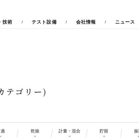
粉砕
・技術
テスト設備
会社情報
ニュース
カテゴリー)
ろ過
乾燥
計量・混合
貯留
振