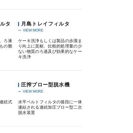
ルタ
月島トレイフィルタ
VIEW MORE
、ろ液
ケーキ洗浄もしくは製品の歩溜ま
もの難
り向上に貢献、比較的処理量の少
ない物質のろ過及び効果的なケー
キ洗浄
圧搾ブロー型脱水機
VIEW MORE
連続式
水平ベルトフィルタの後段に一体
連結される連続加圧ブロー型二次
脱水装置