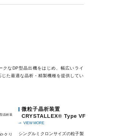
ークなDP型晶出機をはじめ、幅広いライ
応じた最適な晶析・精製機種を提供してい
微粒子晶析装置
ロ型晶析装
CRYSTALLEX® Type VF
VIEW MORE
シングルミクロンサイズの粒子製
やクリ