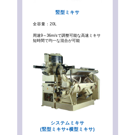
竪型ミキサ
全容量：
20L
周速9～36m/sで調整可能な高速ミキサ
短時間で均一な混合が可能
システムミキサ
(竪型ミキサ+横型ミキサ)