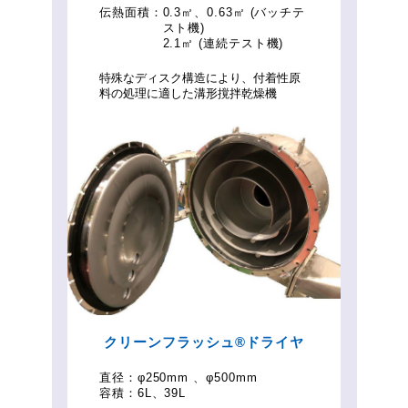
伝熱面積：
0.3㎡、0.63㎡ (バッチテ
スト機)
2.1㎡ (連続テスト機)
特殊なディスク構造により、付着性原
料の処理に適した溝形撹拌乾燥機
クリーンフラッシュ®ドライヤ
直径：
φ250mm 、φ500mm
容積：
6L、39L