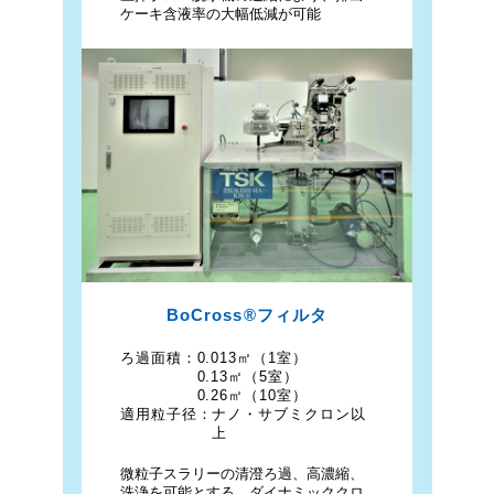
ケーキ含液率の大幅低減が可能
BoCross®フィルタ
ろ過面積：
0.013㎡（1室）
0.13㎡（5室）
0.26㎡（10室）
適用粒子径：
ナノ・サブミクロン以
上
微粒子スラリーの清澄ろ過、高濃縮、
洗浄を可能とする、ダイナミッククロ