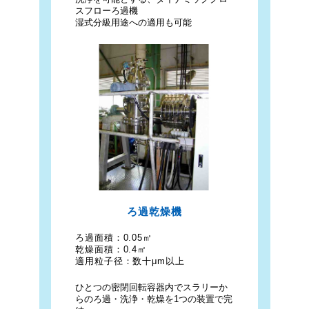
スフローろ過機
湿式分級用途への適用も可能
ろ過乾燥機
ろ過面積：
0.05㎡
乾燥面積：
0.4㎡
適用粒子径：
数十μm以上
ひとつの密閉回転容器内でスラリーか
らのろ過・洗浄・乾燥を1つの装置で完