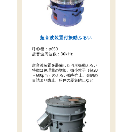
超音波装置付振動ふるい
呼称径：
φ650
超音波周波数：
36kHz
超音波装置を装備した円形振動ふるい
特徴は処理量の増加、微小粒子（径20
～600μｍ）のふるい効率向上、金網の
目詰まり防止、粉体の凝集防止など