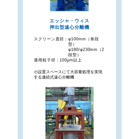
エッシャ・ウィス
押出型遠心分離機
スクリーン直径：
φ100mm（単段
型）
φ180/φ230mm（2
段型）
適用粒子径：
100μm以上
小設置スペースにて大容量処理を実現
する連続式遠心分離機