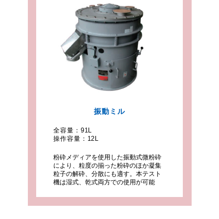
振動ミル
全容量：
91L
操作容量：
12L
粉砕メディアを使用した振動式微粉砕
により、粒度の揃った粉砕のほか凝集
粒子の解砕、分散にも適す。本テスト
機は湿式、乾式両方での使用が可能