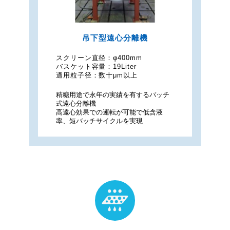
吊下型遠心分離機
スクリーン直径：
φ400mm
バスケット容量：
19Liter
適用粒子径：
数十μm以上
精糖用途で永年の実績を有するバッチ
式遠心分離機
高遠心効果での運転が可能で低含液
率、短バッチサイクルを実現