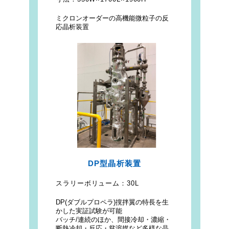
ミクロンオーダーの高機能微粒子の反
応晶析装置
DP型晶析装置
スラリーボリューム：
30L
DP(ダブルプロペラ)撹拌翼の特長を生
かした実証試験が可能
バッチ/連続のほか、間接冷却・濃縮・
断熱冷却・反応・貧溶媒など多様な晶