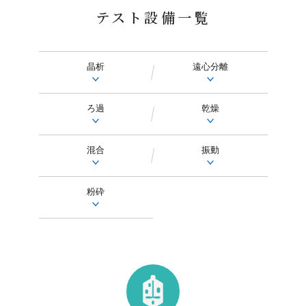
テスト設備一覧
晶析
遠心分離
ろ過
乾燥
混合
振動
粉砕