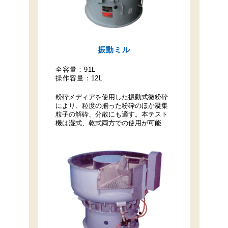
振動ミル
全容量：
91L
操作容量：
12L
粉砕メディアを使用した振動式微粉砕
により、粒度の揃った粉砕のほか凝集
粒子の解砕、分散にも適す。本テスト
機は湿式、乾式両方での使用が可能