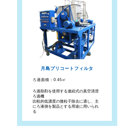
月島プリコートフィルタ
ろ過面積：
0.45㎡
ろ過助剤を使用する連続式の真空清澄
ろ過機
比較的低濃度の微粒子除去に適し、主
にろ液側を製品とする用途に用いられ
る