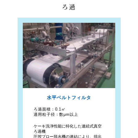
ろ過
水平ベルトフィルタ
ろ過面積：
0.1㎡
適用粒子径：
数μm以上
ケーキ洗浄性能に特化した連続式真空
ろ過機
圧搾ブロー脱水機の連結により、排出