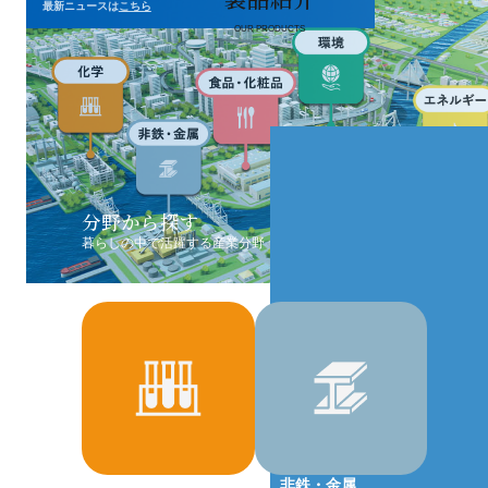
最新ニュースは
こちら
OUR PRODUCTS
分野
技術
トピックス
から探す
から探す
から探す
分野から探す
暮らしの中で活躍する産業分野
環境技術で世界に貢献し未来を創る
「これからの100年に夢と希望を」
化学
非鉄・金属