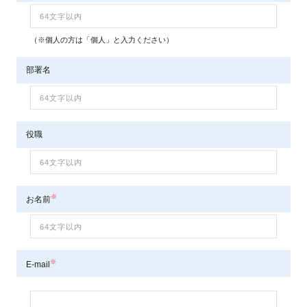
（※個人の方は「個人」と入力ください）
部署名
役職
※
お名前
※
E-mail